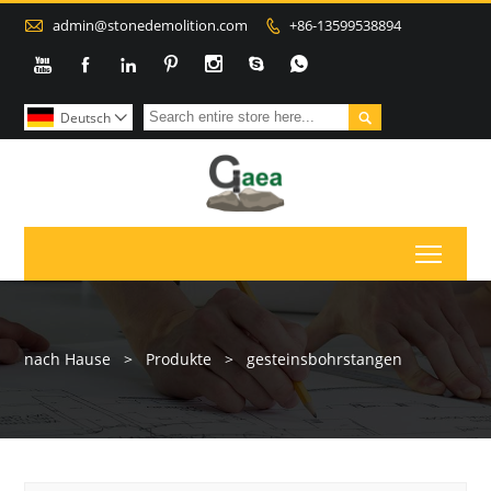

admin@stonedemolition.com
+86-13599538894









Deutsch

Toggl
nach Hause
>
Produkte
>
gesteinsbohrstangen