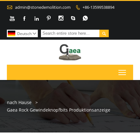

admin@stonedemolition.com
+86-13599538894









Deutsch

Toggl
nach Hause
>
Gaea Rock Gewindeknopfbits Produktionsanzeige