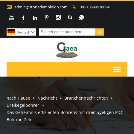

admin@stonedemolition.com
+86-13599538894









Deutsch

Toggl
nach Hause
>
Nachricht
>
Branchennachrichten
>
Dreikegelbohrer
>
Das Geheimnis effizienten Bohrens mit dreiflügeligen PDC-
Bohrmeißeln