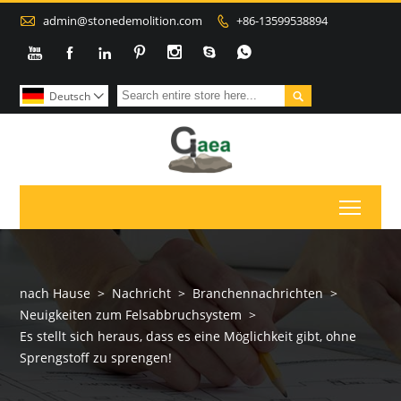

admin@stonedemolition.com
+86-13599538894









Deutsch

Toggl
nach Hause
>
Nachricht
>
Branchennachrichten
>
Neuigkeiten zum Felsabbruchsystem
>
Es stellt sich heraus, dass es eine Möglichkeit gibt, ohne
Sprengstoff zu sprengen!