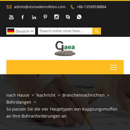

admin@stonedemolition.com
+86-13599538894









Deutsch

Toggl
nach Hause
>
Nachricht
>
Branchennachrichten
>
Bohrstangen
>
So passen Sie die vier Haupttypen von Kupplungsmuffen
an Ihre Bohranforderungen an